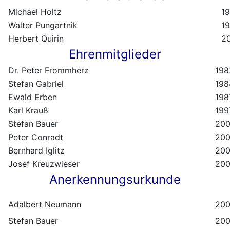
Michael Holtz
19
Walter Pungartnik
1
Herbert Quirin
2
Ehrenmitglieder
Dr. Peter Frommherz
198
Stefan Gabriel
198
Ewald Erben
198
Karl Krauß
199
Stefan Bauer
20
Peter Conradt
20
Bernhard Iglitz
20
Josef Kreuzwieser
20
Anerkennungsurkunde
Adalbert Neumann
20
Stefan Bauer
20