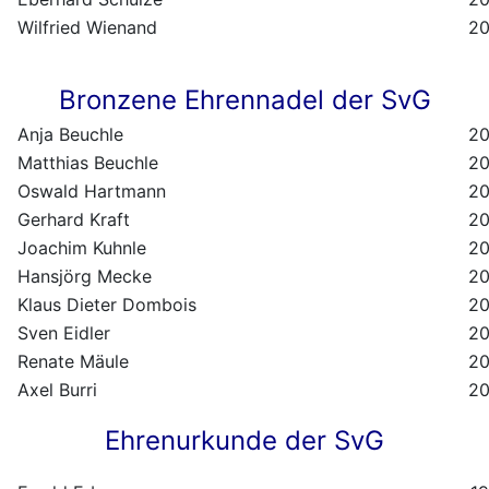
Wilfried Wienand
2
Bronzene Ehrennadel der SvG
Anja Beuchle
2
Matthias Beuchle
2
Oswald Hartmann
2
Gerhard Kraft
2
Joachim Kuhnle
2
Hansjörg Mecke
2
Klaus Dieter Dombois
2
Sven Eidler
2
Renate Mäule
2
Axel Burri
2
Ehrenurkunde der SvG