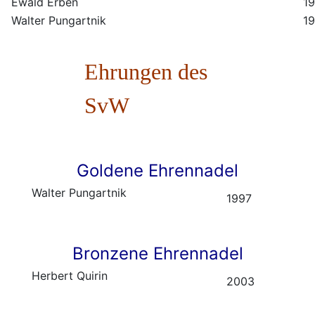
Ewald Erben
1
Walter Pungartnik
1
Ehrungen des
SvW
Goldene
Ehrennadel
Walter Pungartnik
1997
Bronzene Ehrennadel
Herbert Quirin
2003