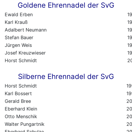
Goldene Ehrennadel der SvG
Ewald Erben
1
Karl Krauß
1
Adalbert Neumann
1
Stefan Bauer
1
Jürgen Weis
1
Josef Kreuzwieser
1
Horst Schmidt
2
Silberne Ehrennadel der SvG
Horst Schmidt
19
Karl Bossert
19
Gerald Bree
2
Eberhard Klein
2
Otto Menschik
2
Walter Pungartnik
2
Eberhard Schulze
2