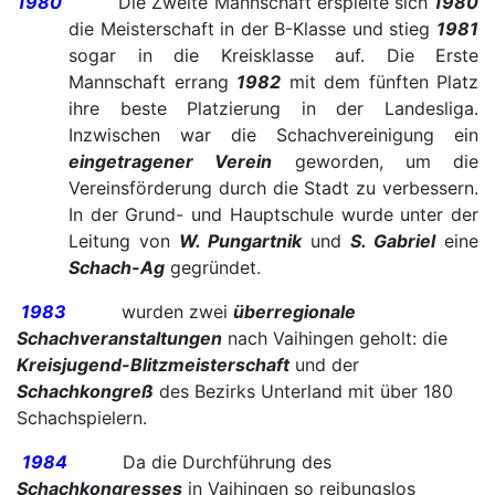
1980
Die Zweite Mannschaft erspielte sich
1980
die Meisterschaft in der B-Klasse und stieg
1981
sogar in die Kreisklasse auf. Die Erste
Mannschaft errang
1982
mit dem fünften Platz
ihre beste Platzierung in der Landesliga.
Inzwischen war die Schachvereinigung ein
eingetragener Verein
geworden, um die
Vereinsförderung durch die Stadt zu verbessern.
In der Grund- und Hauptschule wurde unter der
Leitung von
W. Pungartnik
und
S. Gabriel
eine
Schach-Ag
gegründet.
1983
wurden zwei
überregionale
Schachveranstaltungen
nach Vaihingen geholt: die
Kreisjugend-Blitzmeisterschaft
und der
Schachkongreß
des Bezirks Unterland mit über 180
Schachspielern.
1984
Da die Durchführung des
Schachkongresses
in Vaihingen so reibungslos