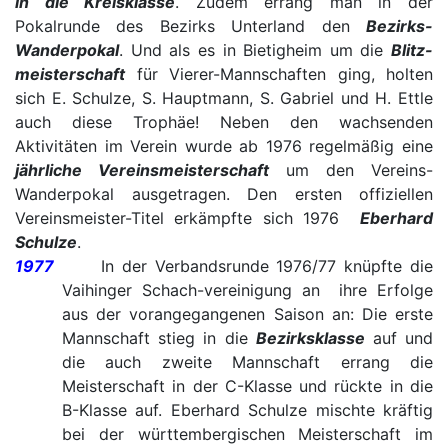
in die Kreisklasse
. Zudem errang man in der
Pokalrunde des Bezirks Unterland den
Bezirks-
Wanderpokal
. Und als es in Bietigheim um die
Blitz-
meisterschaft
für Vierer-Mannschaften ging, holten
sich E. Schulze, S. Hauptmann, S. Gabriel und H. Ettle
auch diese Trophäe! Neben den wachsenden
Aktivitäten im Verein wurde ab 1976 regelmäßig eine
jährliche Vereinsmeisterschaft
um den Vereins-
Wanderpokal ausgetragen. Den ersten offiziellen
Vereinsmeister-Titel erkämpfte sich 1976
Eberhard
Schulze
.
1977
In der Verbandsrunde 1976/77 knüpfte die
Vaihinger Schach-vereinigung an ihre Erfolge
aus der vorangegangenen Saison an: Die erste
Mannschaft stieg in die
Bezirksklasse
auf und
die auch zweite Mannschaft errang die
Meisterschaft in der C-Klasse und rückte in die
B-Klasse auf. Eberhard Schulze mischte kräftig
bei der württembergischen Meisterschaft im