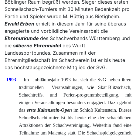
Böblinger Raum begrüßt werden. Sieger dieses ersten
Schnellschach-Turniers mit 30 Minuten Bedenkzeit pro
Partie und Spieler wurde M. Hüttig aus Bietigheim.
Ewald Erben
erhielt in diesem Jahr für seine überaus
engagierte und vorbildliche Vereinsarbeit die
Ehrenurkunde
des Schachverbands Württemberg und
die
silberne Ehrennadel
des Württ.
Landessportbundes. Zusammen mit der
Ehrenmitgliedschaft im Schachverein ist er bis heute
das höchstausgezeichnete Mitglied der SvG.
1993
Im Jubiläumsjahr 1993 hat sich die SvG neben ihren
traditionellen Veranstaltungen, wie Skat-Blitzschach,
Schachtreffs, und Ferien-programmbeteiligung, mit
einigen Veranstaltungen besonders engagiert. Dazu gehört
das
erste Kaltenstein-Open
im Schloß Kaltenstein. Dieses
Schnellschachturnier ist bis heute eine der schachlichen
Attraktionen der Schachvereinigung. Weiterhin fand eine
Teilnahme am Maientag statt. Die Schachspielgelegenheit