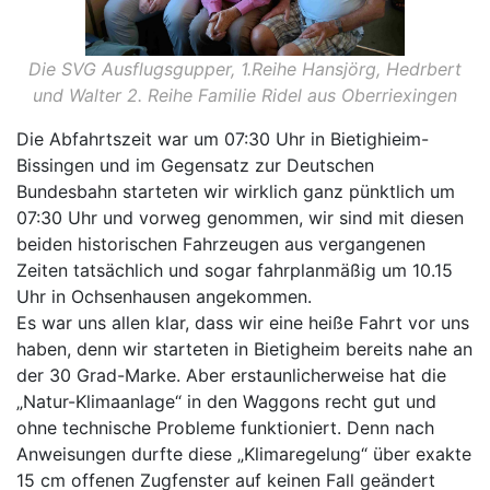
Die SVG Ausflugsgupper, 1.Reihe Hansjörg, Hedrbert
und Walter 2. Reihe Familie Ridel aus Oberriexingen
Die Abfahrtszeit war um 07:30 Uhr in Bietighieim-
Bissingen und im Gegensatz zur Deutschen
Bundesbahn starteten wir wirklich ganz pünktlich um
07:30 Uhr und vorweg genommen, wir sind mit diesen
beiden historischen Fahrzeugen aus vergangenen
Zeiten tatsächlich und sogar fahrplanmäßig um 10.15
Uhr in Ochsenhausen angekommen.
Es war uns allen klar, dass wir eine heiße Fahrt vor uns
haben, denn wir starteten in Bietigheim bereits nahe an
der 30 Grad-Marke. Aber erstaunlicherweise hat die
„Natur-Klimaanlage“ in den Waggons recht gut und
ohne technische Probleme funktioniert. Denn nach
Anweisungen durfte diese „Klimaregelung“ über exakte
15 cm offenen Zugfenster auf keinen Fall geändert